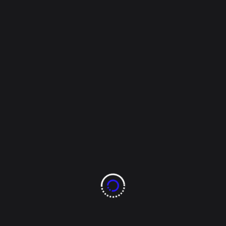
Overseer
Enero 2, 2023
Policiaca
Por exceso de
velocidad se genera
accidente en el R.
Almada
Nota y fotos por el Reportero de Policíacas Un
aparatoso accidente vial se registró en el periférico
R. Almada esta tarde lo que activo el 911. El hecho
fue cuando jóvenes que iban en un automóvil Jetta