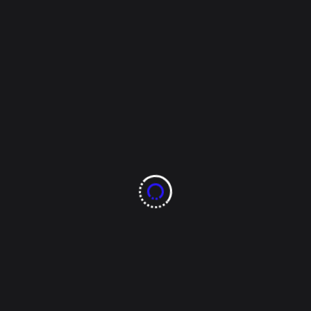
n servir para limpiar sartene
a batidora, son los que usamos de forma más frecuente en la coci
to quedará en el pasado, aquí te dejamos unos trucos virales que