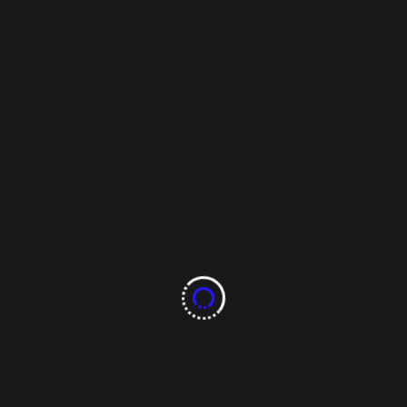
proceso interno del
PAN, ahora Manque le
entra a los
espectaculares. /
Amonestan a Fechac
por ocultar información
pública. / Buen Fin
para la burocracia,
habrá adelanto de