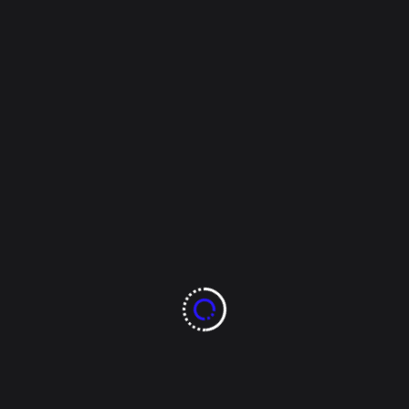
chihuahua capital
Claudia Sheinbaum Pardo
Ley de Aguas
María Eugenia Campos Galván
Mario Vázquez.
UGRCH
Read More