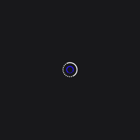
Jueces a Renunciar
Ante Reforma Judicial
Nota y Fotos por: Silver Juárez Arce El coordinador
de los diputados de Morena en el Congreso de
Chihuahua, Cuauhtémoc Estrada, respaldó hoy el
derecho de jueces y magistrados a renunciar tras la
reciente reforma al Poder Judicial, diferenciando su
postura de la expresada por el presidente del
Senado. “La [...]
Tags:
8ochenta noticias
chihuahua
chiwas
congreso
CUU
Morena
reforma judicial