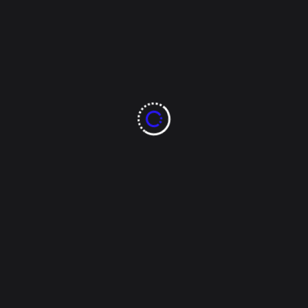
que involucra a su familia, hasta la relación comercial
ganadera entre México [...]
Tags:
880 noticias
8ochenta noticias
Álvaro Urcanillo
chihuahua
congreso chihuahua
declaraciones diputado
falta de comunicación
Guillermo Ramírez
polémica legislativa
Política Chihuahua
relación méxico estados unidos
sector ganadero
Read More