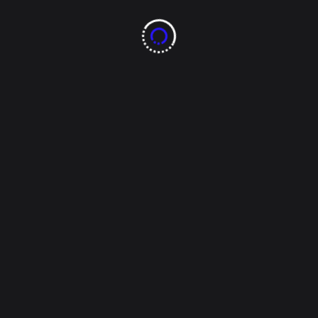
¡Muy feliz Navidad a nuestros lectores! Esperamos
que hayan disfrutado de sus fiestas. Esta vez te
traemos la preparación de un rico y sencillo
champurrado. Si bien es cierto, ya habíamos
presentado en nuestras notas pasadas esta receta,
pero no quisimos pasar por alto este día para que
acompañes esos [...]
Tags:
880 noticias
CUU
disfrutado de sus fiestas
disfrutes de la preparación
economía de otra familia
no falte el chamurrado
notas pasadas
pasar por alto este día