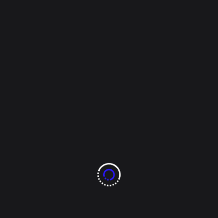
Overseer
Abril 14, 2023
Mi Ciudad
La música como
sustento: Francisco
Aguirre y Teresa de la
Sierra Tarahumara
Nota y Fotos por: Silver Juárez Arce Desde la sierra
de Chihuahua hasta el centro de la ciudad,
Francisco Aguirre y su esposa Teresa quienes son
personas de la tercera edad y viajan