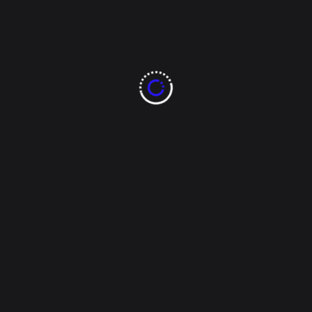
reportes finales de lesionados, los cuales podrían
influir en el desarrollo del partido más importante del
año en la NFL. Philadelphia Eagles: Incertidumbre en
jugadores clave Los Eagles llegan con varias
preocupaciones, especialmente en su línea ofensiva
y defensiva. [...]
Tags:
chiefs
deportes
Eagles
superbowl
Read More