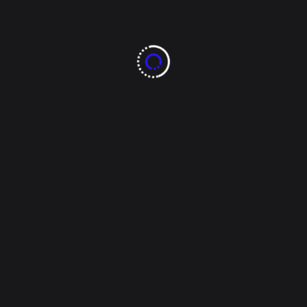
descenso térmico
Nota y fotos por Silver Juárez Arce La llegada del
Frente Frío 27 a la capital del estado marcó este
miércoles un cambio abrupto en las condiciones
climáticas, con vientos intensos y un descenso
paulatino de la temperatura que obligó a los
chihuahuenses a recurrir a abrigos y prendas gruesas
[...]
Tags:
bajas temperaturas
capital
chihuahua
ciudad
clima
Read More