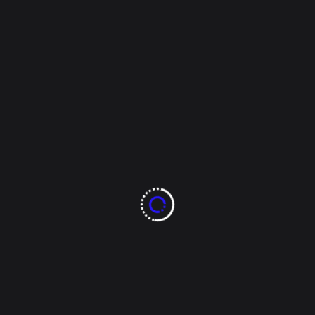
i Ciudad
 Color: Filiberto Aguirre Pre
de Muertos se acerca y en Chihuahua, la tradición de honrar a lo
la oportunidad de entrevistar a Filiberto Aguirre, un vendedor de
hua cap
chihuahua capital
ciudad
CUU
dia de muertos
eon municipal 1
vendedor de flores