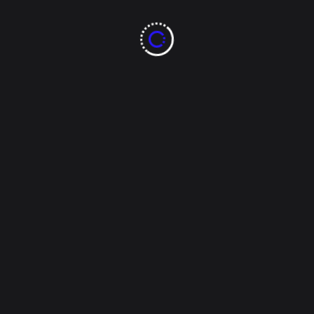
Admin
Abril 9, 2026
Chihuahua
Francisco Sánchez
advierte riesgos por
reforma electoral y