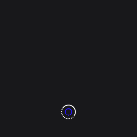
Tags:
880 noticias
8ochenta noticias
Ana Lilia Orozco
Benito Juárez
chihuahua
chiwas
Día de la Lealtad Chihuahuense
Historia de chihuahua
presidencia municipal
Rubén Beltrán
Read More