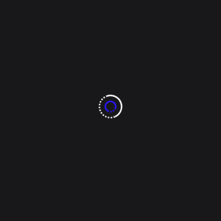
Overseer
Enero 8, 2024
Mi Ciudad
Prepárense,
Chihuahuenses:
CONAGUA Pronostica
Temperaturas de Hasta
-15°C con Caída de
Nieve
Hoy, en Chihuahua y otras regiones del noroeste y
norte de México, se experimentarán condiciones
meteorológicas adversas debido al frente frío